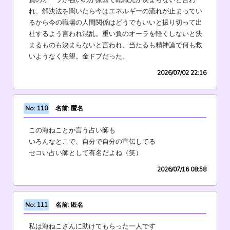
負のオーラが強いのが原因で転職先が決まらないと言わ
れ、解決法を聞いたら今はエネルギーの流れが止まってい
るから今の職場の人間関係はどうでもいいと振り切って出
社するよう言われ混乱。重い負のオーラを軽くしないと決
まるものも決まらないと言われ、当たるも精神論で何も救
いようなく失望。金ドブだった。
2026/07/02 22:16
No: 110
名前: 匿名
この海ねことか言う占い師も
いろんなとこで、自分で自分の宣伝してる
セコい占い師として有名だよね（笑）
2026/07/16 08:58
No: 111
名前: 匿名
私は海ねこさんに助けてもらった一人です