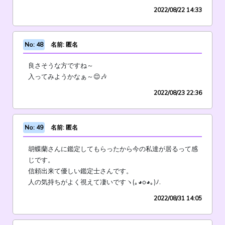
2022/08/22 14:33
No: 48
名前: 匿名
良さそうな方ですね～
入ってみようかなぁ～😌🎶
2022/08/23 22:36
No: 49
名前: 匿名
胡蝶蘭さんに鑑定してもらったから今の私達が居るって感
じです。
信頼出来て優しい鑑定士さんです。
人の気持ちがよく視えて凄いですヽ(｡◕o◕｡)ﾉ.
2022/08/31 14:05